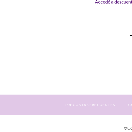
Accedé a descuento
S
a
N
E
PREGUNTAS FRECUENTES
C
©Cop