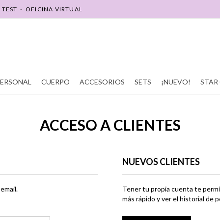
-
TEST
-
OFICINA VIRTUAL
SOY REVENDEDOR(A)
SOY PROMOTOR(A)
PERSONAL
CUERPO
ACCESORIOS
SETS
¡NUEVO!
STAR 
ACCESO A CLIENTES
NUEVOS CLIENTES
email.
Tener tu propia cuenta te permi
más rápido y ver el historial de 