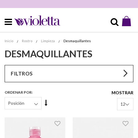
Mi 
Buscar
Inicio
Rostro
Limpieza
Desmaquillantes
DESMAQUILLANTES
FILTROS
ORDENAR POR
MOSTRAR
Fijar
Órden
Descendente