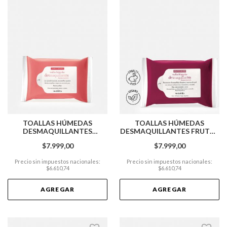
TOALLAS HÚMEDAS
TOALLAS HÚMEDAS
DESMAQUILLANTES
DESMAQUILLANTES FRUTOS
POMELO NATURAL X15
ROJOS X15 UNIDADES
$7.999,00
$7.999,00
UNIDADES
Precio sin impuestos nacionales:
Precio sin impuestos nacionales:
$6.610,74
$6.610,74
AGREGAR
AGREGAR