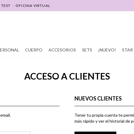
-
TEST
-
OFICINA VIRTUAL
SOY REVENDEDOR(A)
SOY PROMOTOR(A)
PERSONAL
CUERPO
ACCESORIOS
SETS
¡NUEVO!
STAR 
ACCESO A CLIENTES
NUEVOS CLIENTES
email.
Tener tu propia cuenta te permi
más rápido y ver el historial de 