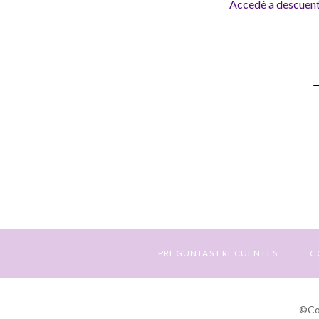
Accedé a descuento
S
a
N
E
PREGUNTAS FRECUENTES
C
©Cop