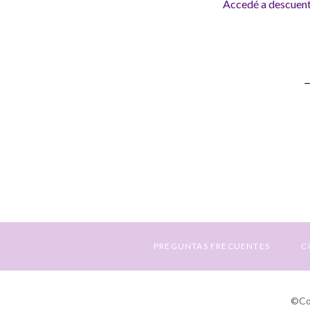
Accedé a descuento
S
a
N
E
PREGUNTAS FRECUENTES
C
©Cop