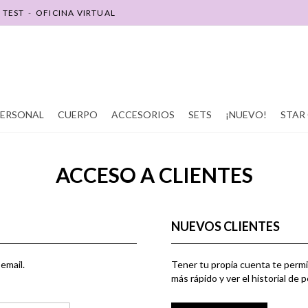
-
TEST
-
OFICINA VIRTUAL
SOY REVENDEDOR(A)
SOY PROMOTOR(A)
PERSONAL
CUERPO
ACCESORIOS
SETS
¡NUEVO!
STAR 
ACCESO A CLIENTES
NUEVOS CLIENTES
email.
Tener tu propia cuenta te permi
más rápido y ver el historial de 