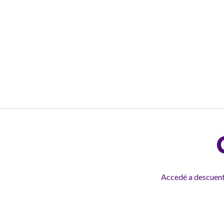
Accedé a descuento
S
a