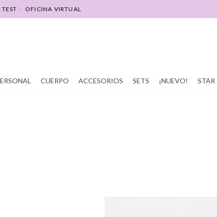
-
TEST
-
OFICINA VIRTUAL
SOY REVENDEDOR(A)
SOY PROMOTOR(A)
PERSONAL
CUERPO
ACCESORIOS
SETS
¡NUEVO!
STAR 