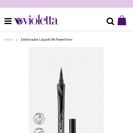
Mi 
Buscar
Inicio
Delineador Líquido SK Powerliner
Skip
to
the
end
of
the
images
gallery