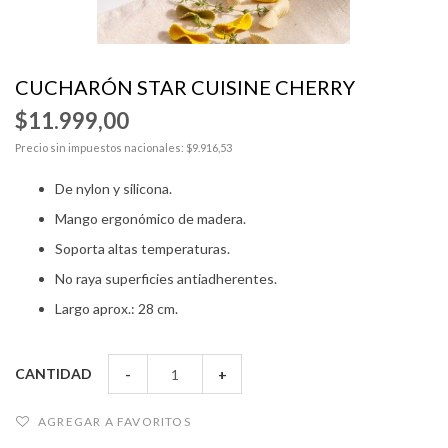
Skip
to
CUCHARÓN STAR CUISINE CHERRY
the
beginning
$11.999,00
of
Precio sin impuestos nacionales: $9.916,53
the
images
De nylon y silicona.
gallery
Mango ergonómico de madera.
Soporta altas temperaturas.
No raya superficies antiadherentes.
Largo aprox.: 28 cm.
CANTIDAD
-
+
AGREGAR A FAVORITOS