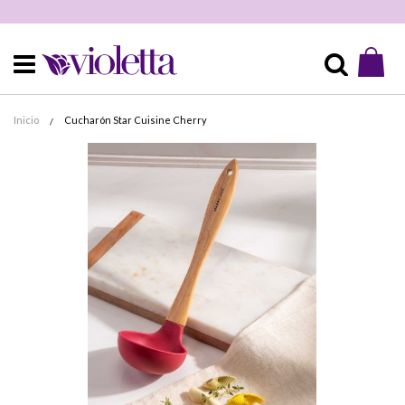
Mi 
Buscar
Inicio
Cucharón Star Cuisine Cherry
Skip
to
the
end
of
the
images
gallery