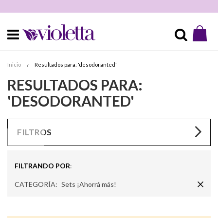
Mi 
Buscar
Inicio
Resultados para: 'desodoranted'
RESULTADOS PARA:
'DESODORANTED'
FILTROS
FILTRANDO POR
Rem
CATEGORÍA
Sets ¡Ahorrá más!
Este
Elem