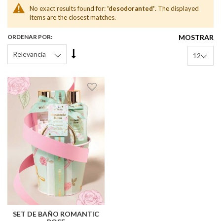
No exact results found for:
'desodoranted'
. The displayed
items are the closest matches.
ORDENAR POR
MOSTRAR
Fijar
Órden
Descendente
SET DE BAÑO ROMANTIC