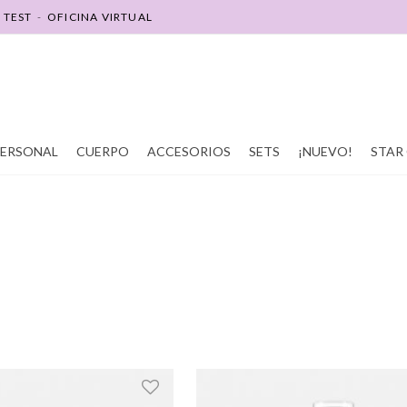
-
TEST
-
OFICINA VIRTUAL
SOY REVENDEDOR(A)
SOY PROMOTOR(A)
PERSONAL
CUERPO
ACCESORIOS
SETS
¡NUEVO!
STAR 