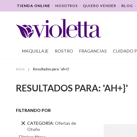
SALTAR
TIENDA ONLINE
-
NOSOTROS
-
QUIERO VENDER
-
BLOG
A
CONTENIDO
MAQUILLAJE
ROSTRO
FRAGANCIAS
CUIDADO 
Inicio
Resultados para: 'ah+}'
RESULTADOS PARA: 'AH+}'
FILTRANDO POR
Remover
CATEGORÍA
Ofertas de
Este
Otoño
Elemento
Eliminar filtros