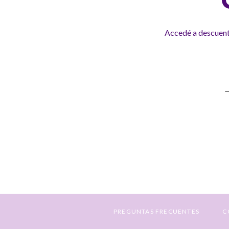
Accedé a descuento
S
a
N
E
PREGUNTAS FRECUENTES
C