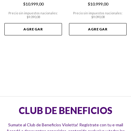
BLANQUEADOR SPECIFIC
$10.999,00
$10.999,00
Precio sin impuestos nacionales:
Precio sin impuestos nacionales:
$9.090,08
$9.090,08
AGREGAR
AGREGAR
CLUB DE BENEFICIOS
Sumate al Club de Beneficios Violetta! Registrate con tu e-mail
Accedé a descuentos especiales, contenido exclusivo y todas las