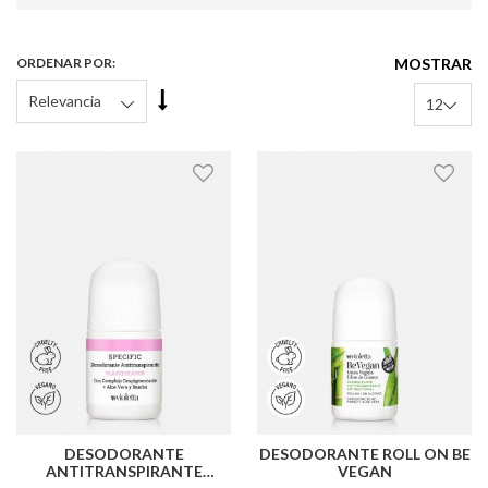
Este
Elem
ORDENAR POR
MOSTRAR
Fijar
Órden
Descendente
DESODORANTE
DESODORANTE ROLL ON BE
ANTITRANSPIRANTE
VEGAN