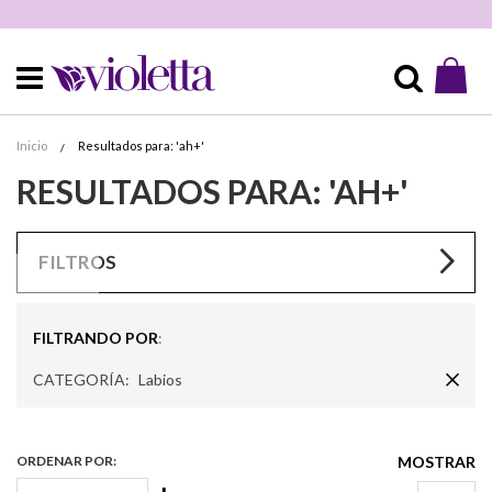
Mi 
Buscar
Inicio
Resultados para: 'ah+'
RESULTADOS PARA: 'AH+'
FILTROS
FILTRANDO POR
Rem
CATEGORÍA
Labios
Este
Elem
ORDENAR POR
MOSTRAR