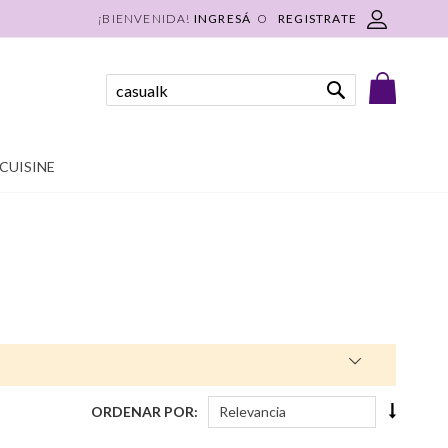
INGRESÁ
REGISTRATE
Mi Carri
Buscar
Buscar
CUISINE
Fijar
ORDENAR POR
Órden