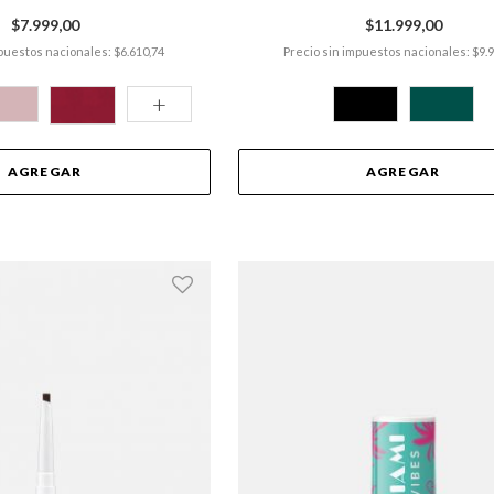
$7.999,00
$11.999,00
puestos nacionales: $6.610,74
Precio sin impuestos nacionales: $9.
+
AGREGAR
AGREGAR