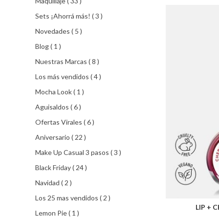
productos
Maquillaje
33
productos
Sets ¡Ahorrá más!
3
productos
Novedades
5
producto
Blog
1
productos
Nuestras Marcas
8
productos
Los más vendidos
4
producto
Mocha Look
1
productos
Aguisaldos
6
productos
Ofertas Virales
6
productos
Aniversario
22
productos
Make Up Casual 3 pasos
3
productos
Black Friday
24
productos
Navidad
2
productos
Los 25 mas vendidos
2
LIP + 
producto
Lemon Pie
1