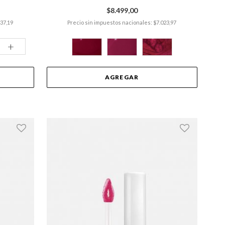
$8.499,00
437,19
Precio sin impuestos nacionales: $7.023,97
+
AGREGAR