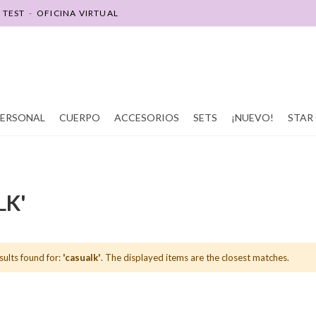
-
TEST
-
OFICINA VIRTUAL
SOY REVENDEDOR(A)
SOY PROMOTOR(A)
PERSONAL
CUERPO
ACCESORIOS
SETS
¡NUEVO!
STAR 
LK'
sults found for:
'casualk'
. The displayed items are the closest matches.