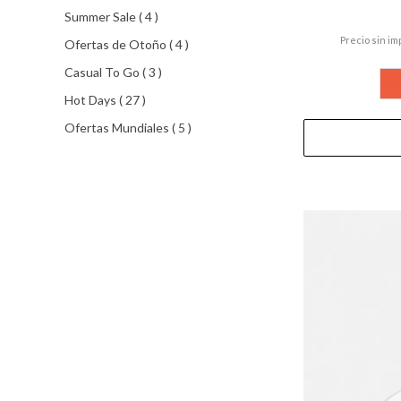
productos
Summer Sale
4
Precio sin im
productos
Ofertas de Otoño
4
productos
Casual To Go
3
productos
Hot Days
27
productos
Ofertas Mundiales
5